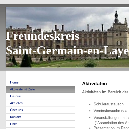
Freundeskreis
Saint-Germain-en-Laye 
Home
Aktivitäten
Aktivitäten & Ziele
Aktivitäten im Bereich der
Historie
Aktuelles
Schüleraustausch
Über uns
Vereinsbesuche (v.a. 
Kontakt
Veranstaltungen mit 
("Association des A
Links
Präsentation im Rahm