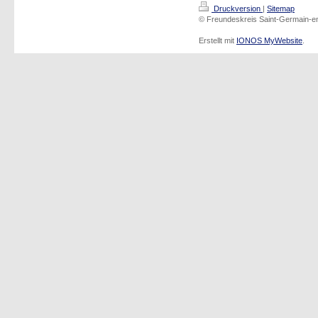
Druckversion
|
Sitemap
© Freundeskreis Saint-Germain-en
Erstellt mit
IONOS MyWebsite
.